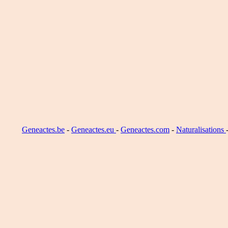
Geneactes.be
-
Geneactes.eu
-
Geneactes.com
-
Naturalisations