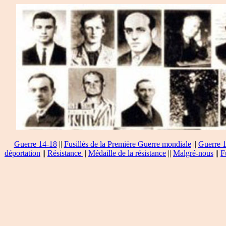
Guerre 14-18
||
Fusillés de la Première Guerre mondiale
||
Guerre 
déportation
||
Résistance
||
Médaille de la résistance
||
Malgré-nous
||
F