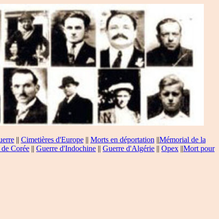
uerre
||
Cimetières d'Europe
||
Morts en déportation
||
Mémorial de la
 de Corée
||
Guerre d'Indochine
||
Guerre d'Algérie
||
Opex
||
Mort pour