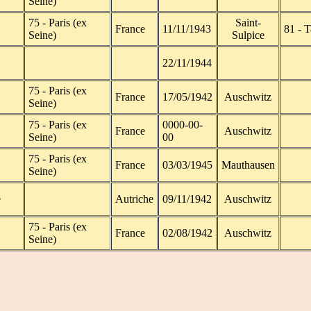
Seine)
75 - Paris (ex
Saint-
France
11/11/1943
81 - T
Seine)
Sulpice
22/11/1944
75 - Paris (ex
France
17/05/1942
Auschwitz
Seine)
75 - Paris (ex
0000-00-
France
Auschwitz
Seine)
00
75 - Paris (ex
France
03/03/1945
Mauthausen
Seine)
e
Autriche
09/11/1942
Auschwitz
75 - Paris (ex
France
02/08/1942
Auschwitz
Seine)