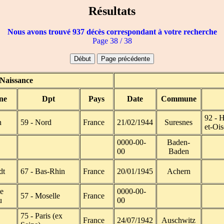
Résultats
Nous avons trouvé 937 décès correspondant à votre recherche
Page 38 / 38
Naissance
ne
Dpt
Pays
Date
Commune
92 - H
n
59 - Nord
France
21/02/1944
Suresnes
et-Ois
0000-00-
Baden-
00
Baden
dt
67 - Bas-Rhin
France
20/01/1945
Achern
e
0000-00-
57 - Moselle
France
u
00
75 - Paris (ex
France
24/07/1942
Auschwitz