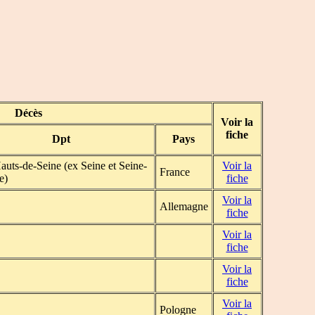
Décès
Voir la
fiche
Dpt
Pays
auts-de-Seine (ex Seine et Seine-
Voir la
France
e)
fiche
Voir la
Allemagne
fiche
Voir la
fiche
Voir la
fiche
Voir la
Pologne